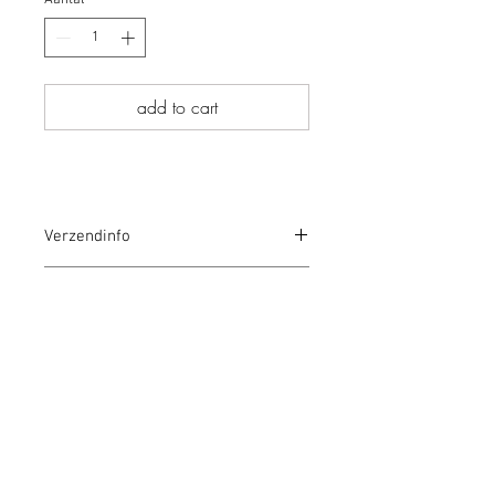
Aantal
*
add to cart
Verzendinfo
Levertermijn
Retourneren of ruilen
Afmetingen
Breedte: 22 cm
Hoogte: 22 cm