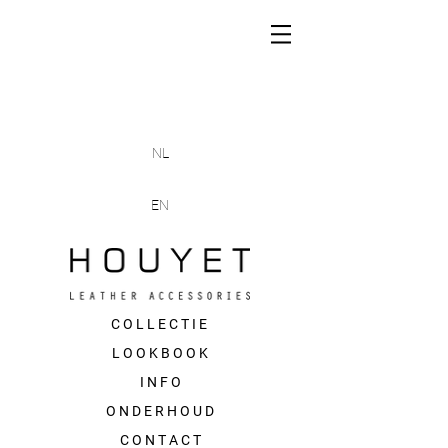
NL
EN
C O L L E C T I E
L O O K B O O K
I N F O
O N D E R H O U D
C O N T A C T