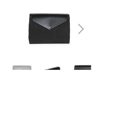
Formaat
B: 24cm
H: 16cm
D: 7cm