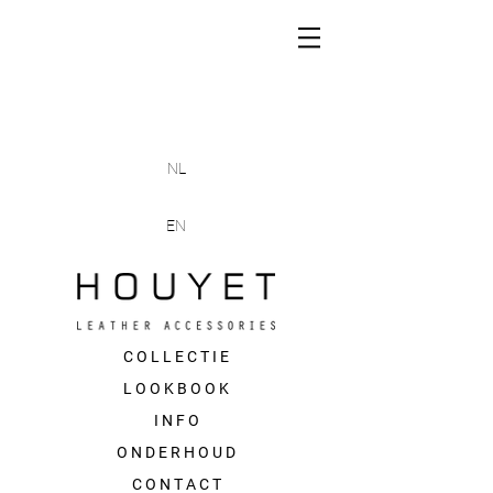
NL
EN
C O L L E C T I E
L O O K B O O K
I N F O
O N D E R H O U D
C O N T A C T