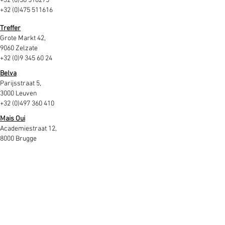
+32 (0)56 518275
+32 (0)475 511616
Treffer
Grote Markt 42,
9060 Zelzate
+32 (0)9 345 60 24
Belva
Parijsstraat 5,
3000 Leuven
+32 (0)497 360 410
Mais Oui
Academiestraat 12,
8000 Brugge
+32 (0)50 698 140
Mook's
Baljuwstraat 72
1050 Elsene
+32 (0)2 649 44 94
De Karavaan
Leopold II Laan 213,