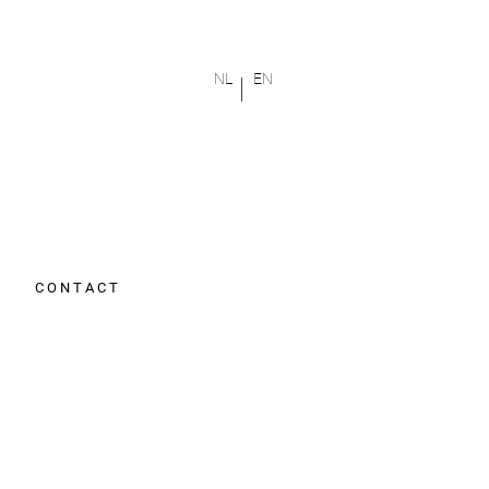
NL
EN
C O N T A C T