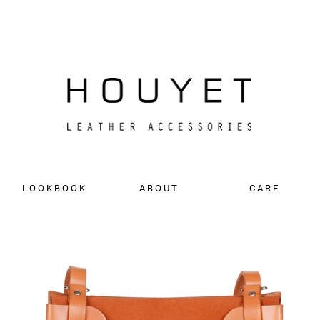
L O O K B O O K
A B O U T
C A R E